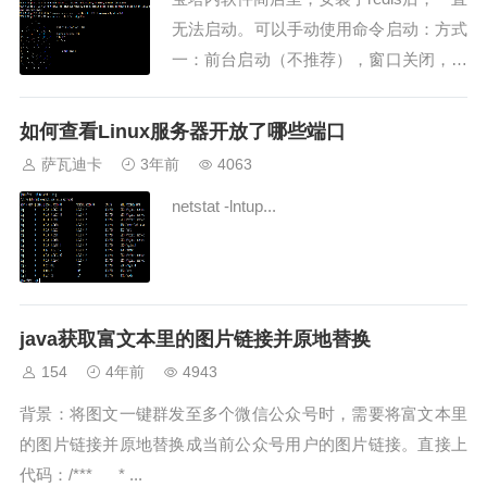
无法启动。可以手动使用命令启动：方式
一：前台启动（不推荐），窗口关闭，服
务即停。1先...
如何查看Linux服务器开放了哪些端口
萨瓦迪卡
3年前
4063
netstat -lntup...
java获取富文本里的图片链接并原地替换
154
4年前
4943
背景：将图文一键群发至多个微信公众号时，需要将富文本里
的图片链接并原地替换成当前公众号用户的图片链接。直接上
代码：/*** * ...