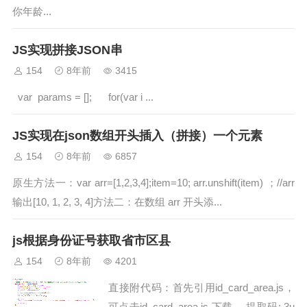
你年龄...
JS实现拼接JSON串
154
8年前
3415
var params = []; for(var i ...
JS实现在json数组开头插入（拼接）一个元素
154
8年前
6857
原生方法一：var arr=[1,2,3,4];item=10; arr.unshift(item) ；//arr
输出[10, 1, 2, 3, 4]方法二：在数组 arr 开头添...
js根据身份证号获取省市区县
154
8年前
4201
直接附代码：首先引用id_card_area.js，
可点击id_card_area.js 下载 ，提取码: 3u