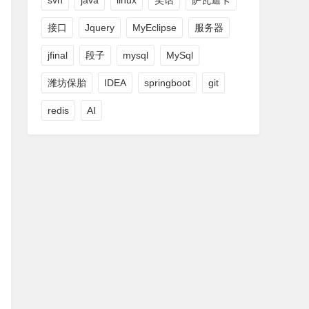
svn
java
linux
笑话
萨瓦迪卡
接口
Jquery
MyEclipse
服务器
jfinal
段子
mysql
MySql
潍坊保胎
IDEA
springboot
git
redis
AI