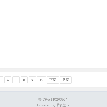
5
6
7
8
9
10
下页
尾页
鲁ICP备14026356号
Powered By
萨瓦迪卡