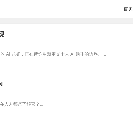
首页
现
自未来的 AI 龙虾，正在帮你重新定义个人 AI 助手的边界。...
N
在人人都该了解它？...