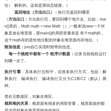
址）  解析的。这就是调动态链接。）
          返回地址（方法出口）：
执行完返回到哪里
（
方法出口：
方法执行完，要回到哪个地方去。比如：mai
n()里的，Math math = new Math（）;一般来说new一个对
象是放在堆里面，那main()的局部变量表是 有个math的，
这个math存的是给他分配的对象在堆里面内存地址。）
附加信息：
jvm自己实现时附带的信息。
    每一个线程中都有一个 
程序计数器：
记录当前线程运行
到哪一步了。
执行引擎
：具体执行过程中，后很多执行方式，包括：解
释执行、编译执行。编译执行又分为C1和C2（默认）两
种。
类在元数据区，对象在堆区。
栈和堆的关系
：栈里面有很多的局部变量， 栈里面放的都
是这些对象在堆里面的内存地址。