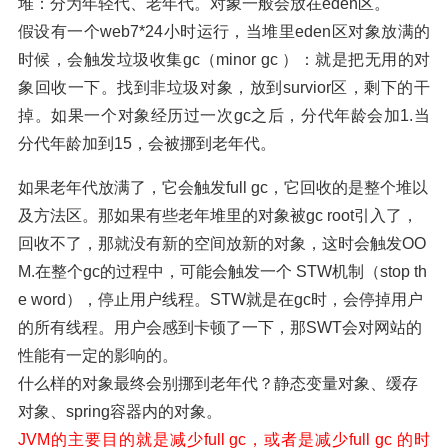
堆：分为年轻代、老年代。对象一般会放在eden区。
假设有一个web7*24小时运行，当堆里eden区对象放满的
时候，会触发垃圾收集gc（minor gc ）：就是把无用的对
象回收一下。找到非垃圾对象，放到survior区，剩下的干
掉。如果一个对象经历过一次gc之后，分代年龄会加1.当
分代年龄加到15，会被挪到老年代。
如果老年代放满了，它会触发full gc，它回收的是整个堆以
及方法区。那如果有些老年堆里的对象被gc root引入了，
回收不了，那就没有新的空间放新的对象，这时会触发OO
M.在整个gc的过程中，可能会触发一个 STW机制（stop th
e word），停止用户线程。STW就是在gc时，会停掉用户
的所有线程。用户会感到卡顿了一下，那SWT会对网站的
性能有一定的影响的。
什么样的对象最终会别挪到老年代？静态变量对象、缓存
对象、spring容器内的对象。
JVM的主要目的就是减少full gc，或者是减少full gc 的时