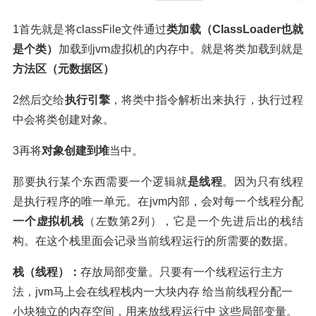
1首先就是将classFile文件通过
类加载（ClassLoader也就
是个类）
加载到jvm虚拟机的内存中。就是将类加载到就是
方法区（元数据区）
2然后交给
执行引擎
，将类中指令解析出来执行，执行过程
中会将类创建对象。
3再将
对象创建到堆
当中。
那要执行某个东西需要一个逻辑就
是线程
。因为只有线程
是执行程序的唯一单元。在jvm内部，会对每一个线程分配
一个虚拟机栈
（左数第2列），它是一个先进后出的栈结
构。在这个栈里面会记录当前线程运行的所需要的数据。
栈（线程）：
存放局部变量。只要有一个线程运行主方
法，jvm马上会在线程栈内一大块内存 给当前线程分配一
小块独立的内存空间，用来放线程运行中 这些局部变量。