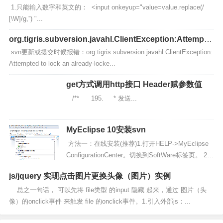
像...
1.只能输入数字和英文的： <input onkeyup="value=value.replace(/
[\W]/g,'') "...
org.tigris.subversion.javahl.ClientException:Attempte
d to lock an already-locked dir
svn更新或提交时候报错：org.tigris.subversion.javahl.ClientException:
Attempted to lock an already-locke...
get方式调用http接口 Header赋参数值
/** 195. * 发送...
MyEclipse 10安装svn
方法一：在线安装(推荐)1.打开HELP->MyEclipse
ConfigurationCenter。切换到SoftWare标签页。 2.
点击Add Site 打开对话框...
js/jquery 实现点击图片更换头像（图片）实例
总之一句话， 可以先将 file类型 的input 隐藏 起来，通过 图片（头
像）的onclick事件 来触发 file 的onclick事件。1.引入外部js：...