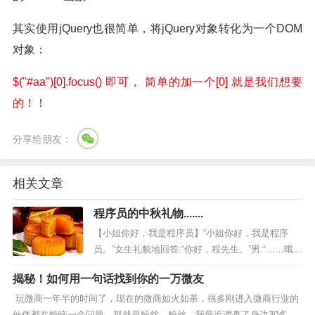
其实使用jQuery也很简单，将jQuery对象转化为一个DOM
对象：
$("#aa")[0].focus() 即可， 简单的加一个[0] 就是我们想要
的！！
分享给朋友：
相关文章
程序员的中秋礼物.......
【小姐你好，我是程序员】“小姐你好，我是程序
员。”女生礼貌地回答:“你好，程先生。”男:“……哦，
叫我序员就可以了。” 【程序员的愿望】有一天一
揭秘！如何用一句话找到你的一万微友
个程序员见到了上帝。上...
玩微商一年半的时间了，现在的微商如火如荼，很多刚进入微商行业的
伙伴都在烦恼一个问题，那就是粉丝、粉丝，我最近调查了身边30多个