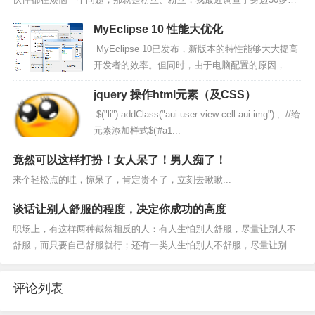
微友，有25个竟然都是好友问题，有的竟然给我说主动加了50多个...
MyEclipse 10 性能大优化
MyEclipse 10已发布，新版本的特性能够大大提高
开发者的效率。但同时，由于电脑配置的原因，很
多开发者在使用MyEclipse的时候，速度都不是很
jquery 操作html元素（及CSS）
快，需要我们对MyEclipse进行...
$("li").addClass("aui-user-view-cell aui-img") ; //给
元素添加样式$('#a1...
竟然可以这样打扮！女人呆了！男人痴了！
来个轻松点的哇，惊呆了，肯定贵不了，立刻去瞅瞅...
谈话让别人舒服的程度，决定你成功的高度
职场上，有这样两种截然相反的人：有人生怕别人舒服，尽量让别人不
舒服，而只要自己舒服就行；还有一类人生怕别人不舒服，尽量让别人
舒服，哪怕委屈自己。猎头公司猎聘的老总有几十万年薪的，也有几百
万的，甚至有过...
评论列表