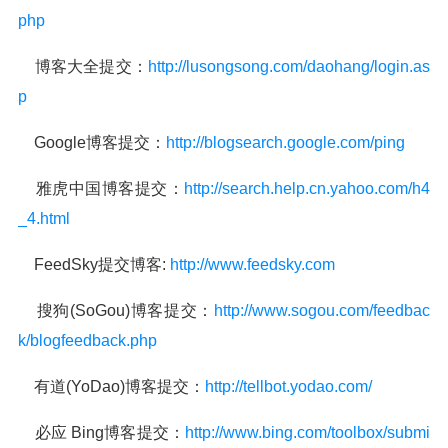
php
博客大全提交：
http://lusongsong.com/daohang/login.as
p
Google博客提交：
http://blogsearch.google.com/ping
雅虎中国博客提交：
http://search.help.cn.yahoo.com/h4
_4.html
FeedSky提交博客:
http://www.feedsky.com
搜狗(SoGou)博客提交：
http://www.sogou.com/feedbac
k/blogfeedback.php
有道(YoDao)博客提交：
http://tellbot.yodao.com/
必应 Bing博客提交：
http://www.bing.com/toolbox/submi