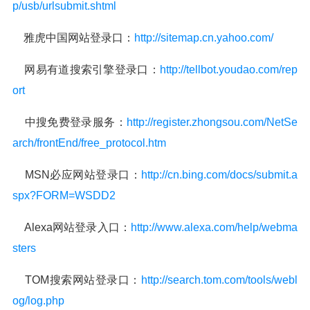
p/usb/urlsubmit.shtml
雅虎中国网站登录口：
http://sitemap.cn.yahoo.com/
网易有道搜索引擎登录口：
http://tellbot.youdao.com/rep
ort
中搜免费登录服务：
http://register.zhongsou.com/NetSe
arch/frontEnd/free_protocol.htm
MSN必应网站登录口：
http://cn.bing.com/docs/submit.a
spx?FORM=WSDD2
Alexa网站登录入口：
http://www.alexa.com/help/webma
sters
TOM搜索网站登录口：
http://search.tom.com/tools/webl
og/log.php