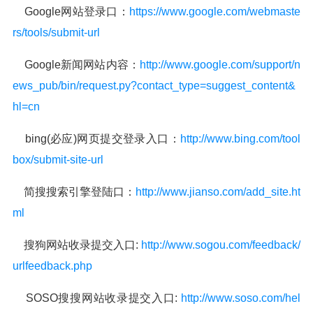
Google网站登录口：
https://www.google.com/webmaste
rs/tools/submit-url
Google新闻网站内容：
http://www.google.com/support/n
ews_pub/bin/request.py?contact_type=suggest_content&
hl=cn
bing(必应)网页提交登录入口：
http://www.bing.com/tool
box/submit-site-url
简搜搜索引擎登陆口：
http://www.jianso.com/add_site.ht
ml
搜狗网站收录提交入口:
http://www.sogou.com/feedback/
urlfeedback.php
SOSO搜搜网站收录提交入口:
http://www.soso.com/hel