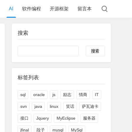
AI
软件编程
开源框架
留言本
搜索
Search
标签列表
sql
oracle
js
励志
情商
IT
svn
java
linux
笑话
萨瓦迪卡
接口
Jquery
MyEclipse
服务器
jfinal
段子
mysql
MySql