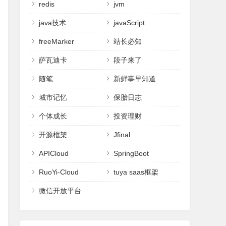
redis
jvm
java技术
javaScript
freeMarker
站长必知
萨瓦迪卡
段子来了
随笔
新鲜事早知道
城市记忆
保胎日志
个体成长
投资理财
开源框架
Jfinal
APICloud
SpringBoot
RuoYi-Cloud
tuya saas框架
微信开放平台