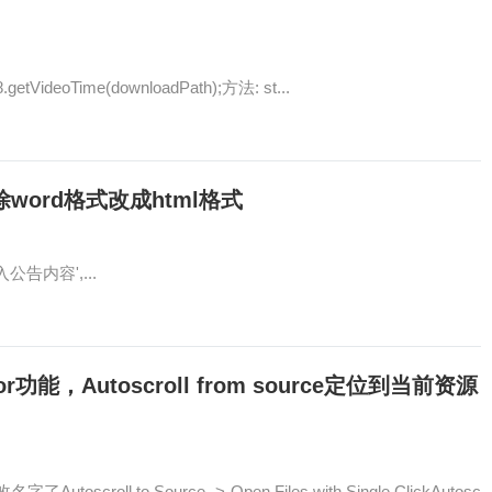
tVideoTime(downloadPath);方法: st...
去除word格式改成html格式
请输入公告内容',...
Editor功能，Autoscroll from source定位到当前资源
oscroll to Source -> Open Files with Single ClickAutosc