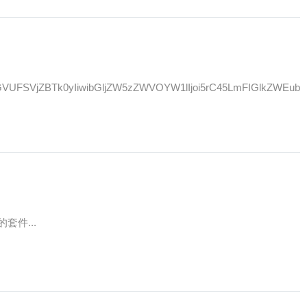
SVjZBTk0yIiwibGljZW5zZWVOYW1lIjoi5rC45LmFIGlkZWEub
套件...