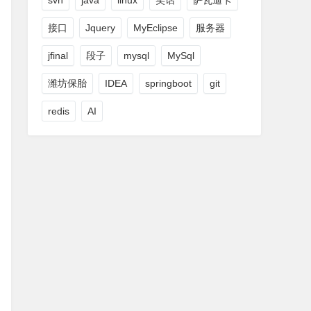
svn
java
linux
笑话
萨瓦迪卡
接口
Jquery
MyEclipse
服务器
jfinal
段子
mysql
MySql
潍坊保胎
IDEA
springboot
git
redis
AI