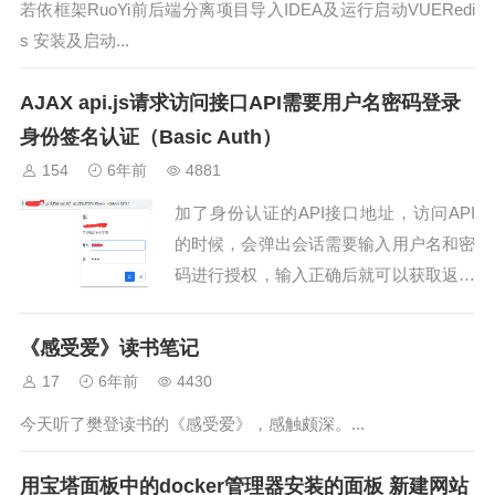
若依框架RuoYi前后端分离项目导入IDEA及运行启动VUERedi
s 安装及启动...
AJAX api.js请求访问接口API需要用户名密码登录
身份签名认证（Basic Auth）
154
6年前
4881
加了身份认证的API接口地址，访问API
的时候，会弹出会话需要输入用户名和密
码进行授权，输入正确后就可以获取返回
的JSON数据用postman访问接口时效果
如下： 那么如何通过AJAX实现，...
《感受爱》读书笔记
17
6年前
4430
今天听了樊登读书的《感受爱》，感触颇深。...
用宝塔面板中的docker管理器安装的面板 新建网站