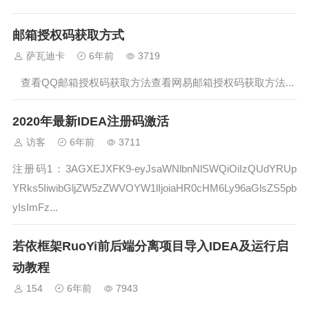
and resources。点击apply应用。...
邮箱授权码获取方式
萨瓦迪卡
6年前
3719
查看QQ邮箱授权码获取方法查看网易邮箱授权码获取方法...
2020年最新IDEA注册码激活
访客
6年前
3711
注册码1：3AGXEJXFK9-eyJsaWNlbnNlSWQiOiIzQUdYRUp
YRks5IiwibGljZW5zZWVOYW1lIjoiaHR0cHM6Ly96aGlsZS5pb
yIsImFz...
若依框架RuoYi前后端分离项目导入IDEA及运行启
动教程
154
6年前
7943