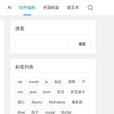
AI
软件编程
开源框架
留言本
搜索
Search
标签列表
sql
oracle
js
励志
情商
IT
svn
java
linux
笑话
萨瓦迪卡
接口
Jquery
MyEclipse
服务器
jfinal
段子
mysql
MySql