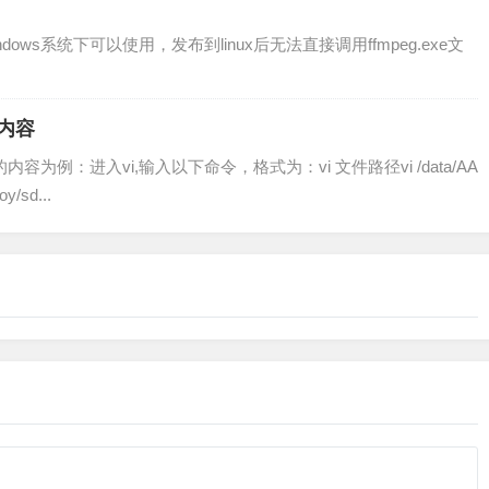
ndows系统下可以使用，发布到linux后无法直接调用ffmpeg.exe文
文件内容
l里的内容为例：进入vi,输入以下命令，格式为：vi 文件路径vi /data/AA
y/sd...