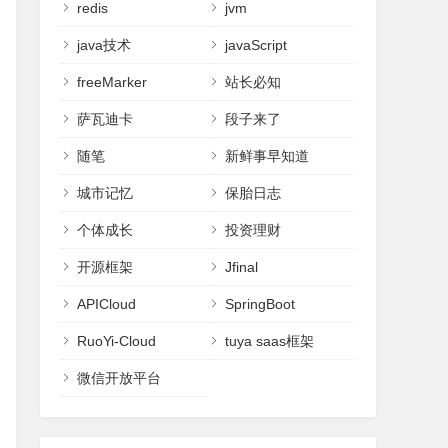
redis
jvm
java技术
javaScript
freeMarker
站长必知
萨瓦迪卡
段子来了
随笔
新鲜事早知道
城市记忆
保胎日志
个体成长
投资理财
开源框架
Jfinal
APICloud
SpringBoot
RuoYi-Cloud
tuya saas框架
微信开放平台