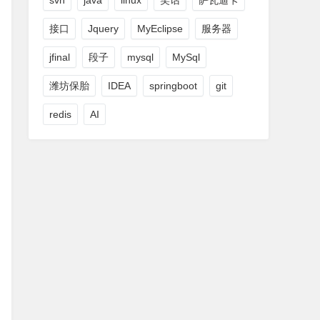
svn
java
linux
笑话
萨瓦迪卡
接口
Jquery
MyEclipse
服务器
jfinal
段子
mysql
MySql
潍坊保胎
IDEA
springboot
git
redis
AI