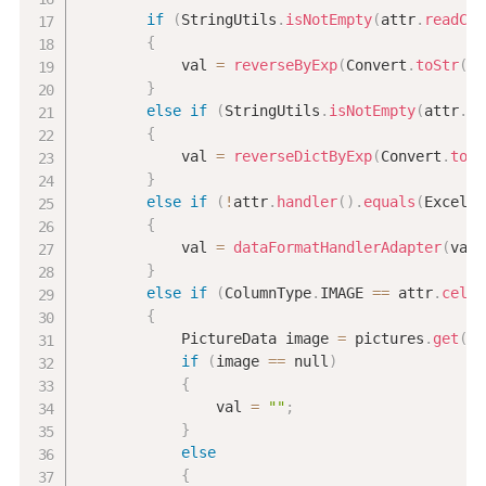
if
(
StringUtils
.
isNotEmpty
(
attr
.
readCon
{
            val 
=
reverseByExp
(
Convert
.
toStr
(
va
}
else
if
(
StringUtils
.
isNotEmpty
(
attr
.
di
{
            val 
=
reverseDictByExp
(
Convert
.
toSt
}
else
if
(
!
attr
.
handler
(
)
.
equals
(
ExcelHa
{
            val 
=
dataFormatHandlerAdapter
(
val
,
}
else
if
(
ColumnType
.
IMAGE 
==
 attr
.
cellT
{
            PictureData image 
=
 pictures
.
get
(
ro
if
(
image 
==
 null
)
{
                val 
=
""
;
}
else
{