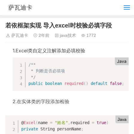
萨瓦迪卡
若依框架实现 导入excel时校验必填字段
萨瓦迪卡
2年前
java技术
1772
1.Excel类自定义注解添加必填校验
Java
/**

 * 判断是否必填项

 */
public
boolean
required
(
)
default
false
;
2.
在实体类的字段添加检验
Java
@
Excel
(
name 
=
"姓名"
,
required 
=
true
)
private
 String personName
;