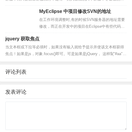
舒服，哪怕委屈自己。猎头公司猎聘的老总有几十万年薪的，也有几百
MyEclipse 中项目修改SVN的地址
万的，甚至有过...
在工作环境调整时,有的时候SVN服务器的地址需要
修改，而正在开发中的项目在Eclipse中有些代码没
有提交，此时怎么修改SVN的地址呢？以下有一个
jquery 获取焦点
简单的办法：一、在MyEclipse中选择Window...
当文本框或下拉等必填时，如果没有输入就给予提示并使该文本框获得
焦点！如果是js，对象.focus()即可。可是如果是jQuery， 这样$("#aa")
返回的就不是DOM对象而是...
评论列表
发表评论