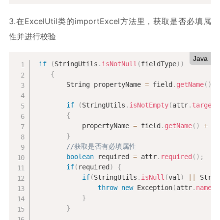
3.在ExcelUtil类的importExcel方法
里，获取是否必填属
性并进行校验
Java
if
(
StringUtils
.
isNotNull
(
fieldType
)
)
{
        String propertyName 
=
 field
.
getName
(
)
;
if
(
StringUtils
.
isNotEmpty
(
attr
.
targetA
{
            propertyName 
=
 field
.
getName
(
)
+
".
}
//获取是否有必填属性
boolean
 required 
=
 attr
.
required
(
)
;
if
(
required
)
{
if
(
StringUtils
.
isNull
(
val
)
||
 Strin
throw
new
Exception
(
attr
.
name
(
)
}
}