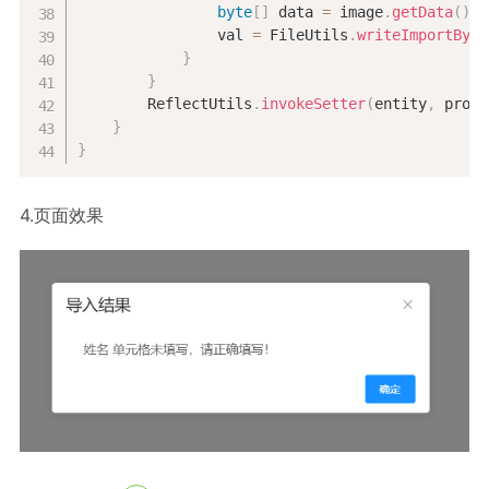
byte
[
]
 data 
=
 image
.
getData
(
)
;
                val 
=
 FileUtils
.
writeImportByte
}
}
        ReflectUtils
.
invokeSetter
(
entity
,
 prope
}
}
4.页面效果