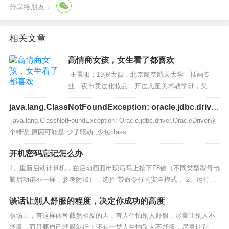
分享给朋友：
相关文章
高情商女孩，女生看了都喜欢
王晨阳：19岁大四，北京航空航天大学，插画专
业，夜市卖过化妆品，开过儿童美术教学班，某网
站签约网络小说作家，15岁开始，3年时间写了8部
java.lang.ClassNotFoundException: oracle.jdbc.drive
小数约24万字；对话1：沈东军 vs王晨阳沈东军：
r.OralceDriver
java.lang.ClassNotFoundException: Oracle.jdbc.driver.OracleDriver这
像...
个错误;原因可能是 少了驱动 ,少包class...
开机密码忘记怎么办
1、重新启动计算机，在启动画面出现后马上按下F8键（不同类型型号电
脑启动键不一样，参考附加），选择“带命令行的安全模式”。2、运行过
程结束时，系统列出了系统超级用户“administrator”和本地...
谈话让别人舒服的程度，决定你成功的高度
职场上，有这样两种截然相反的人：有人生怕别人舒服，尽量让别人不
舒服，而只要自己舒服就行；还有一类人生怕别人不舒服，尽量让别人