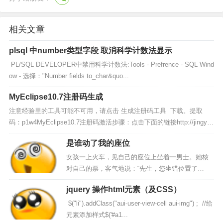
相关文章
plsql 中number类型字段 取消科学计数法显示
PL/SQL DEVELOPER中禁用科学计数法:Tools - Prefrence - SQL Wind
ow - 选择："Number fields to_char&quo...
MyEclipse10.7注册码生成
注意经验里的工具可能不可用，请点击 生成注册码工具 下载。提取
码：p1w4MyEclipse10.7注册码激活步骤：点击下面的链接http://jingya
n.baidu.com/arti...
是谁动了我的座位
女孩一上火车，见自己的座位上坐着一男士。她核
对自己的票，客气地说：“先生，您坐错位置了
吧？” 男士拿出票嚷嚷着：“看清楚点，这是我的
jquery 操作html元素（及CSS）
座，你瞎了？” 女孩仔细看了他的票，不再做声，
默...
$("li").addClass("aui-user-view-cell aui-img") ; //给
元素添加样式$('#a1...