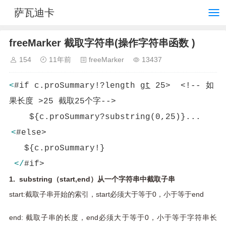
萨瓦迪卡
freeMarker 截取字符串(操作字符串函数 )
154
11年前
freeMarker
13437
<
#if c.proSummary!?length
gt
25> <!-- 如
果长度 >25 截取25个字-->
${c.proSummary?substring(0,25)}...
<
#else>
${c.proSummary!}
</
#if>
1. substring（start,end）从一个字符串中截取子串
start:截取子串开始的索引，start必须大于等于0，小于等于end
end: 截取子串的长度，end必须大于等于0，小于等于字符串长