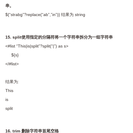
串。
${“strabg”?replace(“ab”,”in”)} 结果为 string
15. split使用指定的分隔符将一个字符串拆分为一组字符串
<#list “This|is|split”?split(“|”) as s>
${s}
</#list>
结果为:
This
is
split
16. trim 删除字符串首尾空格