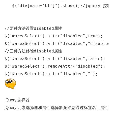
   $("div[name='bt']").show();//jquery 控
//两种方法设置disabled属性

$('#areaSelect').attr("disabled",true);

$('#areaSelect').attr("disabled","disabled"
//三种方法移除disabled属性

$('#areaSelect').attr("disabled",false);

$('#areaSelect').removeAttr("disabled");

$('#areaSelect').attr("disabled","");
jQuery 选择器
jQuery 元素选择器和属性选择器允许您通过标签名、属性