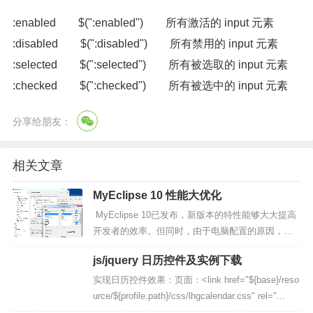
:enabled $(":enabled") 所有激活的 input 元素
:disabled $(":disabled") 所有禁用的 input 元素
:selected $(":selected") 所有被选取的 input 元素
:checked $(":checked") 所有被选中的 input 元素
分享给朋友：
相关文章
MyEclipse 10 性能大优化
MyEclipse 10已发布，新版本的特性能够大大提高
开发者的效率。但同时，由于电脑配置的原因，很
多开发者在使用MyEclipse的时候，速度都不是很
js/jquery 日历控件及实例下载
快，需要我们对MyEclipse进行...
实现日历控件效果：页面：<link href="${base}/reso
urce/${profile.path}/css/lhgcalendar.css" rel="...