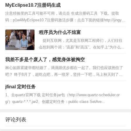
MyEclipse10.7注册码生成
注意经验里的工具可能不可用，请点击 生成注册码工具 下载。提取
码：p1w4MyEclipse10.7注册码激活步骤：点击下面的链接http://jingya
n.baidu.com/arti...
程序员为什么不炫富
提到互联网，尤其是互联网工程师们，人们往往
会想到两个词：“高薪”和“高压”。在知乎上“为什么很
少见工资高的程序员炫富？”的问题下，一个得票很
我差不多是个废人了，感觉身体被掏空
高的答案是：“乐意炫富的人，不是因为有钱，而是
因为付出的少...
林心如跟霍建华都结婚了，滴滴跟优步都在一起了。我们也应该抱住了
吧？ 终于8月了，超吃点吧，再一咬牙，坚持一下吧，马上秋天到了，
就可以又能马上把肥肉藏起来了。 在这里迫不及待教大家一个夏天过
jfinal 定时任务
后...
1、去quartz官网下载 定时任务jar包（http://www.quartz-scheduler.or
g/）quartz-*.*.*.jar2、创建定时任务：public class SetAre...
评论列表