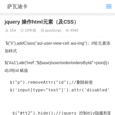
萨瓦迪卡
jquery 操作html元素（及CSS）
154
10年前
javaScript
4940
$("li").addClass("aui-user-view-cell aui-img") ; //给元素添
加样式
$('#a1').attr('href',"${base}/user/order/ordersById/"+json[i].i
d);//给id 赋值
  $("p").removeAttr("id");//删除标签

  $('input[type="text"]').attr('disabled'
   $("#tt2").hide();//jquery 控制div隐藏和显示