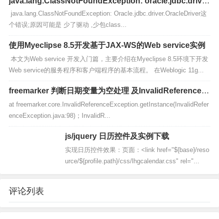
java.lang.ClassNotFoundException: oracle.jdbc.drive
r.OralceDriver
java.lang.ClassNotFoundException: Oracle.jdbc.driver.OracleDriver这
个错误;原因可能是 少了驱动 ,少包class...
使用Myeclipse 8.5开发基于JAX-WS的Web service实例
本文为Web service 开发入门篇，主要介绍在Myeclipse 8.5环境下开发
Web service的服务程序和客户端程序的基本流程。 在Weblogic 11g...
freemarker 判断日期变量为空处理 及InvalidReferenceE
xception异常处理
at freemarker.core.InvalidReferenceException.getInstance(InvalidRefer
enceException.java:98)；InvalidR...
js/jquery 日历控件及实例下载
实现日历控件效果：页面：<link href="${base}/reso
urce/${profile.path}/css/lhgcalendar.css" rel="...
评论列表