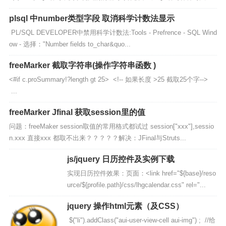
性能优劣，但是如果将应用系统提交实际应用后，随着数据库中数据...
plsql 中number类型字段 取消科学计数法显示
PL/SQL DEVELOPER中禁用科学计数法:Tools - Prefrence - SQL Wind
ow - 选择："Number fields to_char&quo...
freeMarker 截取字符串(操作字符串函数 )
<#if c.proSummary!?length gt 25> <!-- 如果长度 >25 截取25个字-->
...
freeMarker Jfinal 获取session里的值
问题：freeMaker session取值的常用格式都试过 session["xxx"],sessio
n.xxx 直接xxx 都取不出来？？？？？解决：JFinal与Struts...
js/jquery 日历控件及实例下载
实现日历控件效果：页面：<link href="${base}/reso
urce/${profile.path}/css/lhgcalendar.css" rel="...
jquery 操作html元素（及CSS）
$("li").addClass("aui-user-view-cell aui-img") ; //给