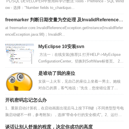
PL/SQL DEVELOPER中禁用科学计数法:Tools - Prefrence - SQL Wind
ow - 选择："Number fields to_char&quo...
freemarker 判断日期变量为空处理 及InvalidReferenceE
xception异常处理
at freemarker.core.InvalidReferenceException.getInstance(InvalidRefer
enceException.java:98)；InvalidR...
MyEclipse 10安装svn
方法一：在线安装(推荐)1.打开HELP->MyEclipse
ConfigurationCenter。切换到SoftWare标签页。 2.
点击Add Site 打开对话框...
是谁动了我的座位
女孩一上火车，见自己的座位上坐着一男士。她核
对自己的票，客气地说：“先生，您坐错位置了
吧？” 男士拿出票嚷嚷着：“看清楚点，这是我的
开机密码忘记怎么办
座，你瞎了？” 女孩仔细看了他的票，不再做声，
默...
1、重新启动计算机，在启动画面出现后马上按下F8键（不同类型型号电
脑启动键不一样，参考附加），选择“带命令行的安全模式”。2、运行过
程结束时，系统列出了系统超级用户“administrator”和本地...
谈话让别人舒服的程度，决定你成功的高度