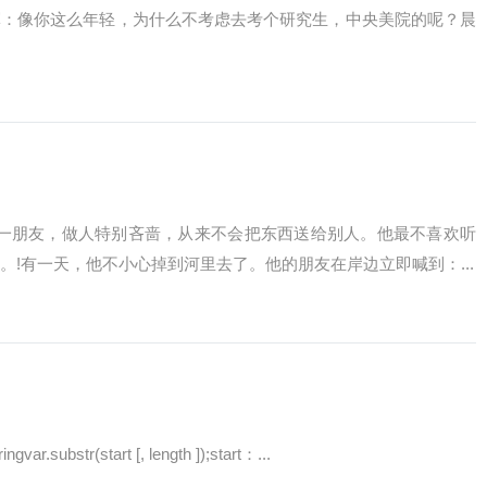
军：像你这么年轻，为什么不考虑去考个研究生，中央美院的呢？晨
?有一朋友，做人特别吝啬，从来不会把东西送给别人。他最不喜欢听
。!有一天，他不小心掉到河里去了。他的朋友在岸边立即喊到：...
r.substr(start [, length ]);start：...