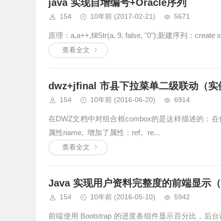
java 实现自增编号+Oracle序列
154
10年前
(2017-02-21)
5671
原理：a,a++,fillStr(a, 9, false, "0");新建序列：create s
查看全文
dwz+jfinal 市县下拉菜单二级联动（
154
10年前
(2016-06-20)
6914
在DWZ文档中对组合框combox的是这样描述的：在传统的sel
属性name, 增加了属性：ref。re...
查看全文
Java 实现用户资料完整度的前端显
154
10年前
(2016-05-10)
5942
前端使用 Bootstrap 的进度条组件显示百分