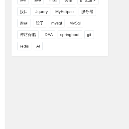
svn
java
linux
笑话
萨瓦迪卡
接口
Jquery
MyEclipse
服务器
jfinal
段子
mysql
MySql
潍坊保胎
IDEA
springboot
git
redis
AI