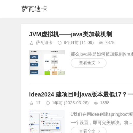
萨瓦迪卡
JVM虚拟机——java类加载机制
萨瓦迪卡
9个月前
(11-09)
7875
那么java类是如何被加载到jvm虚
查看全文
idea2024 建项目时java版本最低17
17
1年前
(2025-03-26)
1398
1我们在用idea创建springb
一个设置，即可完美解决。将...
查看全文