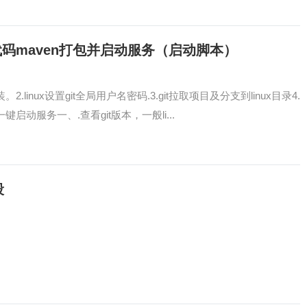
va代码maven打包并启动服务（启动脚本）
.linux设置git全局用户名密码.3.git拉取项目及分支到linux目录4.
一键启动服务一、.查看git版本，一般li...
段