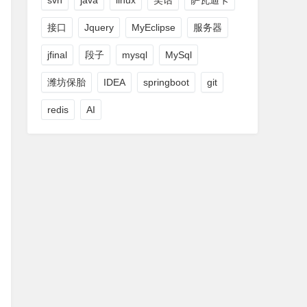
svn
java
linux
笑话
萨瓦迪卡
接口
Jquery
MyEclipse
服务器
jfinal
段子
mysql
MySql
潍坊保胎
IDEA
springboot
git
redis
AI