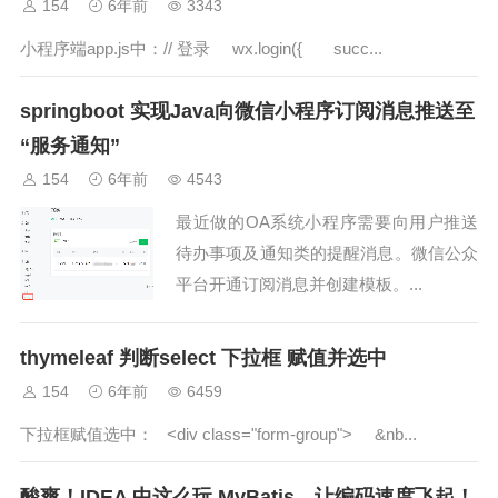
154
6年前
3343
小程序端app.js中：// 登录 wx.login({ succ...
springboot 实现Java向微信小程序订阅消息推送至
“服务通知”
154
6年前
4543
最近做的OA系统小程序需要向用户推送
待办事项及通知类的提醒消息。微信公众
平台开通订阅消息并创建模板。...
thymeleaf 判断select 下拉框 赋值并选中
154
6年前
6459
下拉框赋值选中： <div class="form-group"> &nb...
酸爽！IDEA 中这么玩 MyBatis，让编码速度飞起！