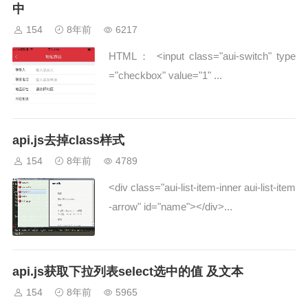
中
154
8年前
6217
HTML： <input class="aui-switch" type
="checkbox" value="1" ...
api.js去掉class样式
154
8年前
4789
<div class="aui-list-item-inner aui-list-item
-arrow" id="name"></div>...
api.js获取下拉列表select选中的值 及文本
154
8年前
5965