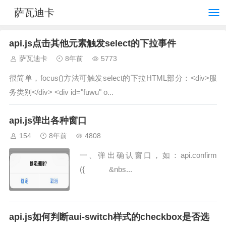
萨瓦迪卡
api.js点击其他元素触发select的下拉事件
萨瓦迪卡
8年前
5773
很简单，focus()方法可触发select的下拉HTML部分：<div>服
务类别</div> <div id="fuwu" o...
api.js弹出各种窗口
154
8年前
4808
一、弹出确认窗口，如：api.confirm
({ &nbs...
api.js如何判断aui-switch样式的checkbox是否选